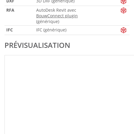
DXF
3D DXF (générique)
RFA
AutoDesk Revit avec
BouwConnect plugin
(générique)
IFC
IFC (générique)
PRÉVISUALISATION