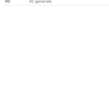
IFC
IFC (generiek)