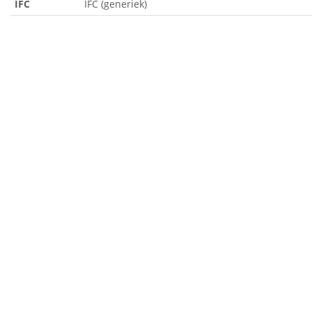
IFC
IFC (generiek)