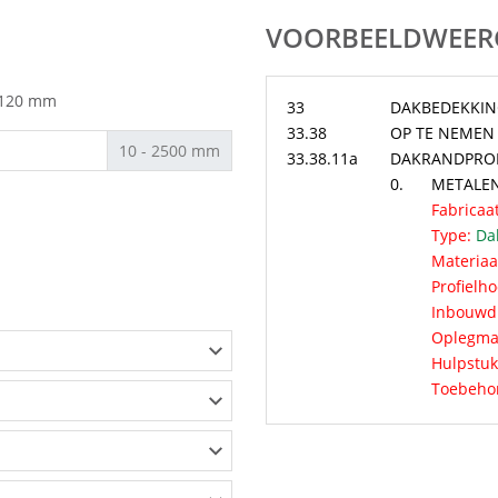
VOORBEELDWEER
 120 mm
33
DAKBEDEKKI
33.38
OP TE NEMEN
10 - 2500 mm
33.38.11a
DAKRANDPROF
0.
METALE
Fabricaat
Type:
Dak
Materiaa
Profielh
Inbouwdi
Oplegma
Hulpstuk
Toebeho