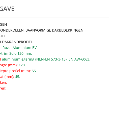
GAVE
NGEN
 ONDERDELEN, BAANVORMIGE DAKBEDEKKINGEN
IEL
N DAKRANDPROFIEL
:
Roval Aluminium BV.
trim Solo 120 mm.
l
aluminiumlegering (NEN-EN 573-3-13): EN AW-6063.
oogte (mm):
120.
epte profiel (mm):
55.
at (mm):
45.
ken:
ren: