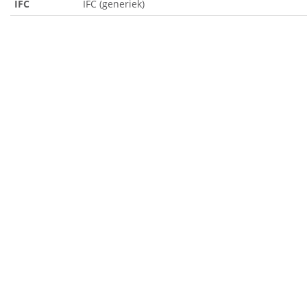
IFC
IFC (generiek)